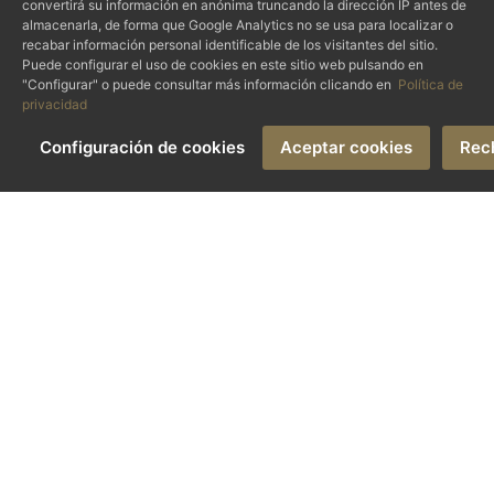
convertirá su información en anónima truncando la dirección IP antes de
almacenarla, de forma que Google Analytics no se usa para localizar o
recabar información personal identificable de los visitantes del sitio.
Puede configurar el uso de cookies en este sitio web pulsando en
"Configurar" o puede consultar más información clicando en
Política de
privacidad
Configuración de cookies
Aceptar cookies
Rec